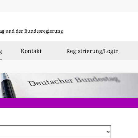
Direkt
zum
ag und der Bundesregierung
Inhalt
ausgewählt
g
Kontakt
Registrierung/Login