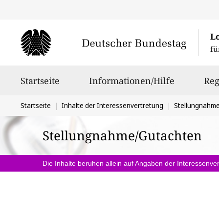
L
fü
Hauptnavigation
Startseite
Informationen/Hilfe
Reg
Sie
Startseite
Inhalte der Interessenvertretung
Stellungnahm
befinden
Stellungnahme/Gutachten
sich
hier:
Die Inhalte beruhen allein auf Angaben der Interessenver