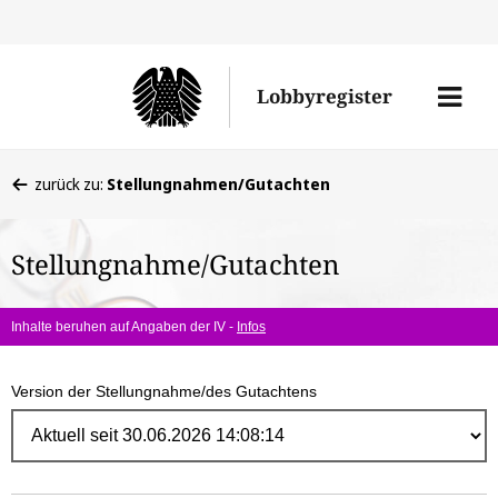
Direk
zum
Men
Lobbyregister
Inhal
öffne
Sie
zurück zu:
Stellungnahmen/Gutachten
befinden
sich
Stellungnahme/Gutachten
hier:
Inhalte beruhen auf Angaben der IV -
Infos
Version der Stellungnahme/des Gutachtens