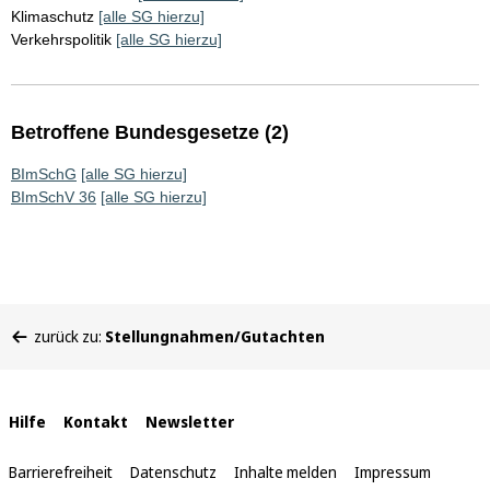
Klimaschutz
[alle SG hierzu]
Verkehrspolitik
[alle SG hierzu]
Betroffene Bundesgesetze (2)
BImSchG
[alle SG hierzu]
BImSchV 36
[alle SG hierzu]
Sie
zurück zu:
Stellungnahmen/Gutachten
befinden
sich
hier:
Interne
Hilfe
Kontakt
Newsletter
Links
Barrierefreiheit
Datenschutz
Inhalte melden
Impressum