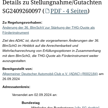
Details zu Stellungnahme/Gutachten
SG2409260097 (
PDF - 4 Seiten
)
Zu Regelungsvorhaben:
Änderung der 36. BImSchV zur Stärkung der THG-Quote als
Förderinstrument
Ziel des ADAC ist, durch die vorgesehenen Änderungen der 36.
BImSchG im Hinblick auf die Anrechenbarkeit und
Mehrfachanrechnung von Erfüllungsoptionen in Zusammenhang
mit dem BImSchG, die THG-Quote als Förderinstrument weiter
auszugestalten.
Bereitgestellt von:
Allgemeiner Deutscher Automobil-Club e.V. (ADAC) (R002184)
am
26.09.2024
Adressatenkreis:
Versendet am 02.09.2024 an:
Bundestag
Mitglieder des Bundestages
[alle SG dorthin]