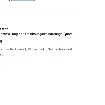
stitel:
erentwicklung der Treibhausgasminderungs-Quote
25
erium für Umwelt, Klimaschutz, Naturschutz und
zu]