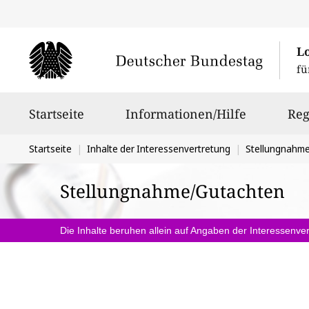
L
fü
Hauptnavigation
Startseite
Informationen/Hilfe
Reg
Sie
Startseite
Inhalte der Interessenvertretung
Stellungnahm
befinden
Stellungnahme/Gutachten
sich
hier:
Die Inhalte beruhen allein auf Angaben der Interessenver