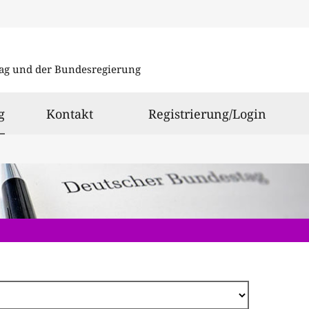
Direkt
zum
ag und der Bundesregierung
Inhalt
ausgewählt
g
Kontakt
Registrierung/Login