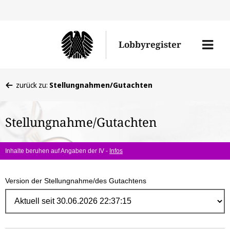
Direk
zum
Men
Lobbyregister
Inhal
öffne
Sie
zurück zu:
Stellungnahmen/Gutachten
befinden
sich
Stellungnahme/Gutachten
hier:
Inhalte beruhen auf Angaben der IV -
Infos
Version der Stellungnahme/des Gutachtens