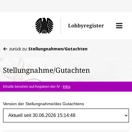
Direk
zum
Men
Lobbyregister
Inhal
öffne
Sie
zurück zu:
Stellungnahmen/Gutachten
befinden
sich
Stellungnahme/Gutachten
hier:
Inhalte beruhen auf Angaben der IV -
Infos
Version der Stellungnahme/des Gutachtens