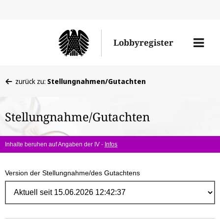
Direk
zum
Men
Lobbyregister
Inhal
öffne
Sie
zurück zu:
Stellungnahmen/Gutachten
befinden
sich
Stellungnahme/Gutachten
hier:
Inhalte beruhen auf Angaben der IV -
Infos
Version der Stellungnahme/des Gutachtens