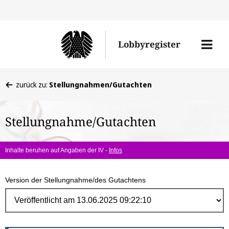
Direk
zum
Men
Lobbyregister
Inhal
öffne
Sie
zurück zu:
Stellungnahmen/Gutachten
befinden
sich
Stellungnahme/Gutachten
hier:
Inhalte beruhen auf Angaben der IV -
Infos
Version der Stellungnahme/des Gutachtens