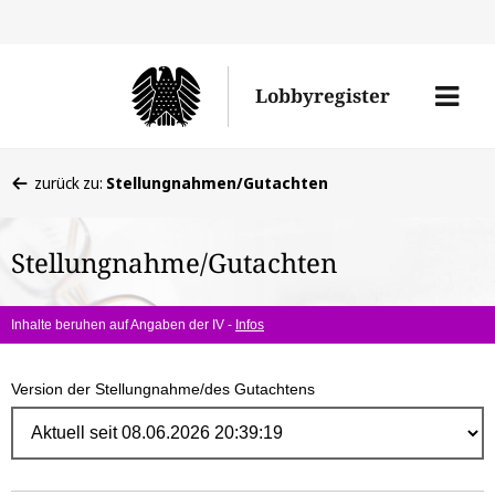
Direk
zum
Men
Lobbyregister
Inhal
öffne
Sie
zurück zu:
Stellungnahmen/Gutachten
befinden
sich
Stellungnahme/Gutachten
hier:
Inhalte beruhen auf Angaben der IV -
Infos
Version der Stellungnahme/des Gutachtens