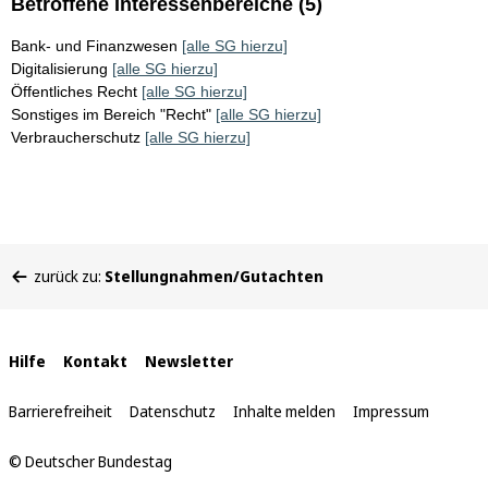
Betroffene Interessenbereiche (5)
Bank- und Finanzwesen
[alle SG hierzu]
Digitalisierung
[alle SG hierzu]
Öffentliches Recht
[alle SG hierzu]
Sonstiges im Bereich "Recht"
[alle SG hierzu]
Verbraucherschutz
[alle SG hierzu]
Sie
zurück zu:
Stellungnahmen/Gutachten
befinden
sich
hier:
Interne
Hilfe
Kontakt
Newsletter
Links
Barrierefreiheit
Datenschutz
Inhalte melden
Impressum
© Deutscher Bundestag