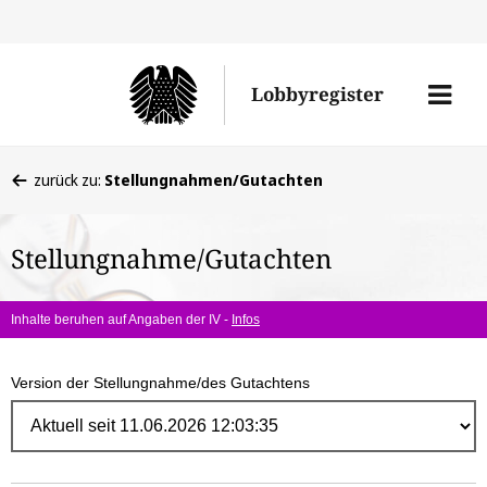
Direk
zum
Men
Lobbyregister
Inhal
öffne
Sie
zurück zu:
Stellungnahmen/Gutachten
befinden
sich
Stellungnahme/Gutachten
hier:
Inhalte beruhen auf Angaben der IV -
Infos
Version der Stellungnahme/des Gutachtens