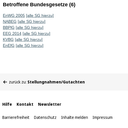
Betroffene Bundesgesetze (6)
EnWG 2005
[alle SG hierzu]
NABEG
[alle SG hierzu]
BBPlG
[alle SG hierzu]
EEG 2014
[alle SG hierzu]
KVBG
[alle SG hierzu]
EnEfG
[alle SG hierzu]
Sie
zurück zu:
Stellungnahmen/Gutachten
befinden
sich
hier:
Interne
Hilfe
Kontakt
Newsletter
Links
Barrierefreiheit
Datenschutz
Inhalte melden
Impressum