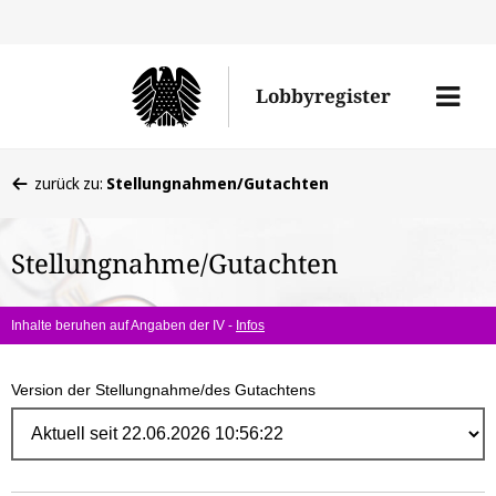
Direk
zum
Men
Lobbyregister
Inhal
öffne
Sie
zurück zu:
Stellungnahmen/Gutachten
befinden
sich
Stellungnahme/Gutachten
hier:
Inhalte beruhen auf Angaben der IV -
Infos
Version der Stellungnahme/des Gutachtens