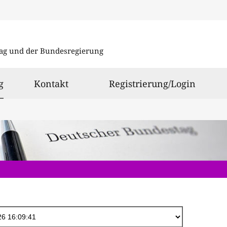
Direkt
zum
ag und der Bundesregierung
Inhalt
ausgewählt
g
Kontakt
Registrierung/Login