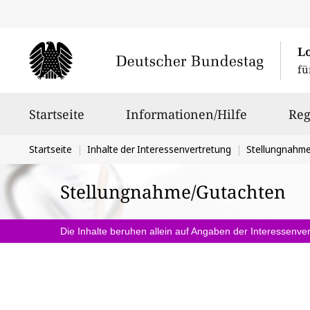
L
fü
Hauptnavigation
Startseite
Informationen/Hilfe
Reg
Sie
Startseite
Inhalte der Interessenvertretung
Stellungnahm
befinden
Stellungnahme/Gutachten
sich
hier:
Die Inhalte beruhen allein auf Angaben der Interessenver