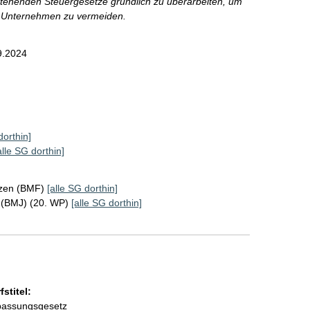
ehenden Steuergesetze gründlich zu überarbeiten, um
r Unternehmen zu vermeiden.
9.2024
dorthin]
alle SG dorthin]
nzen (BMF)
[alle SG dorthin]
z (BMJ) (20. WP)
[alle SG dorthin]
stitel:
passungsgesetz