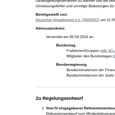
Gesetzgebungsverfahren zu wahren und die best
Umsetzungsfehler und unnötige Belastungen fü
Bereitgestellt von:
Deutscher Anwaltverein e.V. (R000952)
am 11.0
Adressatenkreis:
Versendet am 06.09.2024 an:
Bundestag
Fraktionen/Gruppen
[alle SG 
Mitglieder des Bundestages
[
Bundesregierung
Bundesministerium der Fina
Bundesministerium der Justi
Zu Regelungsentwurf
Vom IV eingegebener Referentenentwurf
Diskussionsentwurf zum Mindeststeueran