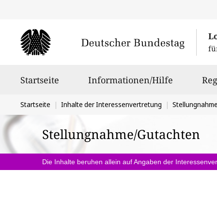
L
fü
Hauptnavigation
Startseite
Informationen/Hilfe
Reg
Sie
Startseite
Inhalte der Interessenvertretung
Stellungnahm
befinden
Stellungnahme/Gutachten
sich
hier:
Die Inhalte beruhen allein auf Angaben der Interessenver