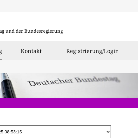
Direkt
zum
ag und der Bundesregierung
Inhalt
ausgewählt
g
Kontakt
Registrierung/Login