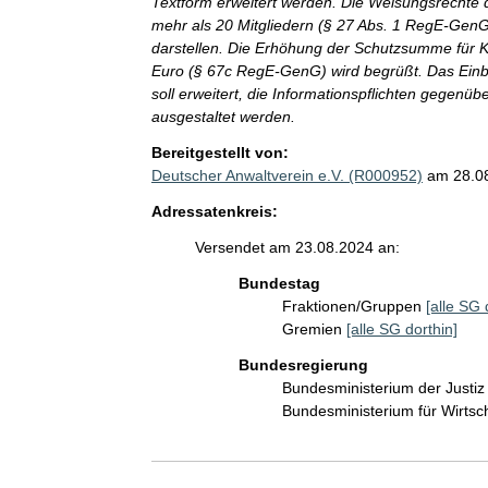
Textform erweitert werden. Die Weisungsrechte
mehr als 20 Mitgliedern (§ 27 Abs. 1 RegE-Gen
darstellen. Die Erhöhung der Schutzsumme für
Euro (§ 67c RegE-GenG) wird begrüßt. Das Ein
soll erweitert, die Informationspflichten gegenü
ausgestaltet werden.
Bereitgestellt von:
Deutscher Anwaltverein e.V. (R000952)
am 28.0
Adressatenkreis:
Versendet am 23.08.2024 an:
Bundestag
Fraktionen/Gruppen
[alle SG 
Gremien
[alle SG dorthin]
Bundesregierung
Bundesministerium der Justi
Bundesministerium für Wirts