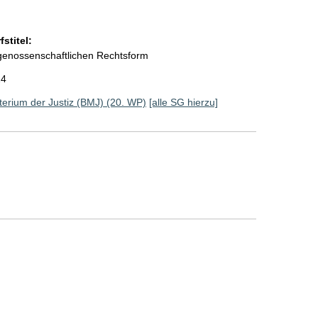
stitel:
 genossenschaftlichen Rechtsform
24
erium der Justiz (BMJ) (20. WP)
[alle SG hierzu]