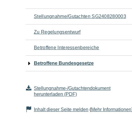
Navigation
Stellungnahme/Gutachten SG2408280003
für
Zu Regelungsentwurf
den
Betroffene Interessenbereiche
Seiteninhalt
Betroffene Bundesgesetze
Stellungnahme-/Gutachtendokument
herunterladen (PDF)
Inhalt dieser Seite melden
(
Mehr Informationen