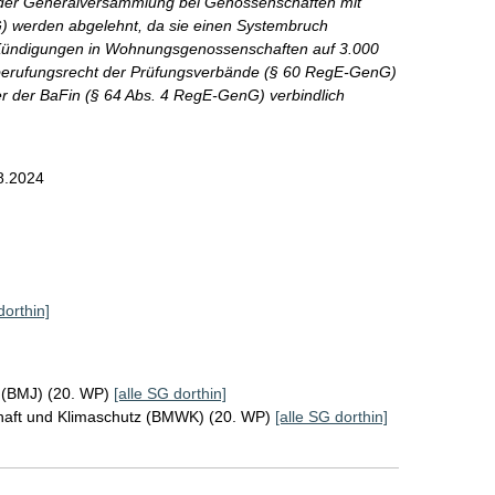
 der Generalversammlung bei Genossenschaften mit
G) werden abgelehnt, da sie einen Systembruch
 Kündigungen in Wohnungsgenossenschaften auf 3.000
berufungsrecht der Prüfungsverbände (§ 60 RegE-GenG)
ber der BaFin (§ 64 Abs. 4 RegE-GenG) verbindlich
8.2024
dorthin]
z (BMJ) (20. WP)
[alle SG dorthin]
chaft und Klimaschutz (BMWK) (20. WP)
[alle SG dorthin]