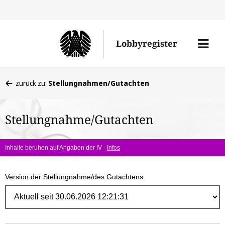
Direk
zum
Men
Lobbyregister
Inhal
öffne
Sie
zurück zu:
Stellungnahmen/Gutachten
befinden
sich
Stellungnahme/Gutachten
hier:
Inhalte beruhen auf Angaben der IV -
Infos
Version der Stellungnahme/des Gutachtens