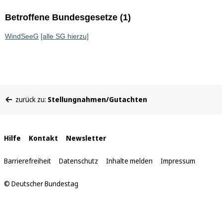
Betroffene Bundesgesetze (1)
WindSeeG
[alle SG hierzu]
Sie
zurück zu:
Stellungnahmen/Gutachten
befinden
sich
hier:
Interne
Hilfe
Kontakt
Newsletter
Links
Barrierefreiheit
Datenschutz
Inhalte melden
Impressum
© Deutscher Bundestag