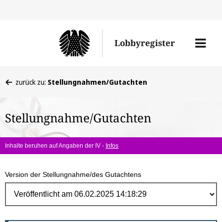
Direk
zum
Men
Lobbyregister
Inhal
öffne
Sie
zurück zu:
Stellungnahmen/Gutachten
befinden
sich
Stellungnahme/Gutachten
hier:
Inhalte beruhen auf Angaben der IV -
Infos
Version der Stellungnahme/des Gutachtens