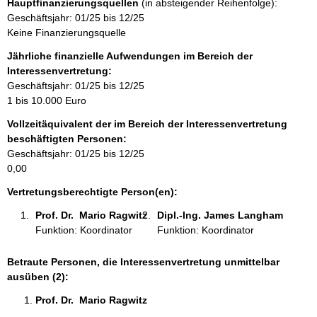
Hauptfinanzierungsquellen
(in absteigender Reihenfolge):
t
Geschäftsjahr: 01/25 bis 12/25
i
Keine Finanzierungsquelle
n
f
Jährliche finanzielle Aufwendungen im Bereich der
o
Interessenvertretung:
r
Geschäftsjahr: 01/25 bis 12/25
m
1 bis 10.000 Euro
a
Vollzeitäquivalent der im Bereich der Interessenvertretung
t
beschäftigten Personen:
i
Geschäftsjahr: 01/25 bis 12/25
o
0,00
n
e
Vertretungsberechtigte Person(en):
n
Prof. Dr.  Mario Ragwitz 
Dipl.-Ing. James Langham 
:
Funktion: Koordinator
Funktion: Koordinator
Betraute Personen, die Interessenvertretung unmittelbar
ausüben (2):
Prof. Dr.  Mario Ragwitz 