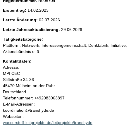
n
Registernummer:
R005704
i
Ersteintrag:
14.02.2023
Letzte Änderung:
02.07.2026
n
Letzte Jahresaktualisierung:
29.06.2026
h
Tätigkeitskategorie:
Plattform, Netzwerk, Interessengemeinschaft, Denkfabrik, Initiative,
a
Aktionsbündnis o. ä.
l
Kontaktdaten:
Adresse:
t
MPI CEC
Stiftstraße
34-36
45470
Mülheim an der Ruhr
Deutschland
K
Telefonnummer: +492083063897
o
E-Mail-Adressen:
n
koordination@transhyde.de
t
Webseiten:
a
wasserstoff-leitprojekte.de/leitprojekte/transhyde
k