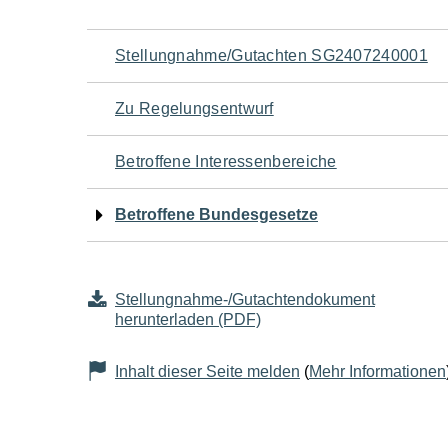
Navigation
Stellungnahme/Gutachten SG2407240001
für
Zu Regelungsentwurf
den
Betroffene Interessenbereiche
Seiteninhalt
Betroffene Bundesgesetze
Stellungnahme-/Gutachtendokument
herunterladen (PDF)
Inhalt dieser Seite melden
(
Mehr Informationen