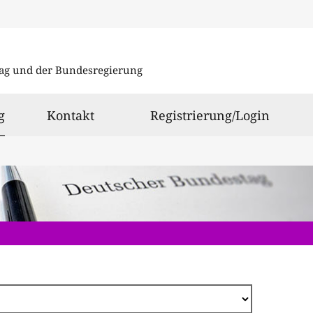
Direkt
zum
ag und der Bundesregierung
Inhalt
ausgewählt
g
Kontakt
Registrierung/Login