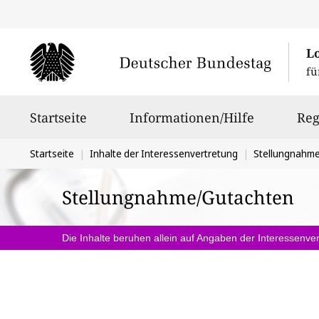
L
fü
Hauptnavigation
Startseite
Informationen/Hilfe
Reg
Sie
Startseite
Inhalte der Interessenvertretung
Stellungnahm
befinden
Stellungnahme/Gutachten
sich
hier:
Die Inhalte beruhen allein auf Angaben der Interessenver