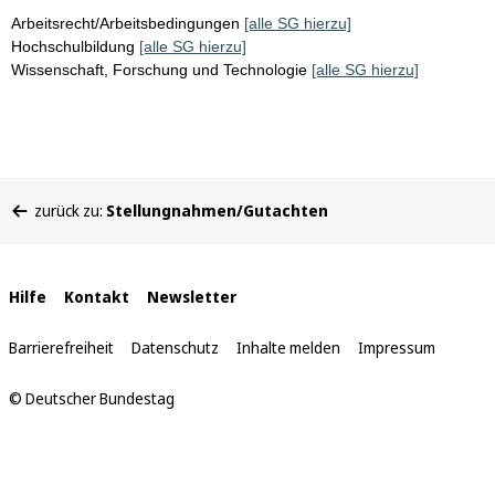
Arbeitsrecht/Arbeitsbedingungen
[alle SG hierzu]
Hochschulbildung
[alle SG hierzu]
Wissenschaft, Forschung und Technologie
[alle SG hierzu]
Sie
zurück zu:
Stellungnahmen/Gutachten
befinden
sich
hier:
Interne
Hilfe
Kontakt
Newsletter
Links
Barrierefreiheit
Datenschutz
Inhalte melden
Impressum
© Deutscher Bundestag