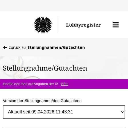
Direk
zum
Men
Lobbyregister
Inhal
öffne
Sie
zurück zu:
Stellungnahmen/Gutachten
befinden
sich
Stellungnahme/Gutachten
hier:
Inhalte beruhen auf Angaben der IV -
Infos
Version der Stellungnahme/des Gutachtens