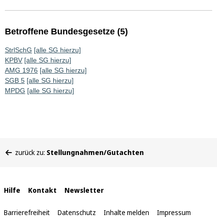
Betroffene Bundesgesetze (5)
StrlSchG
[alle SG hierzu]
KPBV
[alle SG hierzu]
AMG 1976
[alle SG hierzu]
SGB 5
[alle SG hierzu]
MPDG
[alle SG hierzu]
Sie
zurück zu:
Stellungnahmen/Gutachten
befinden
sich
hier:
Interne
Hilfe
Kontakt
Newsletter
Links
Barrierefreiheit
Datenschutz
Inhalte melden
Impressum