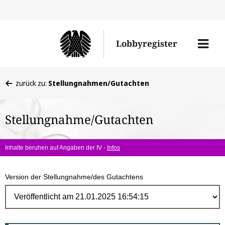
Direk
zum
Men
Lobbyregister
Inhal
öffne
Sie
zurück zu:
Stellungnahmen/Gutachten
befinden
sich
Stellungnahme/Gutachten
hier:
Inhalte beruhen auf Angaben der IV -
Infos
Version der Stellungnahme/des Gutachtens