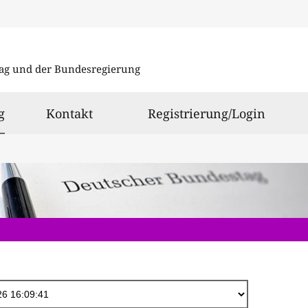
Direkt
zum
ag und der Bundesregierung
Inhalt
ausgewählt
g
Kontakt
Registrierung/Login