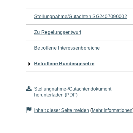
Navigation
Stellungnahme/Gutachten SG2407090002
für
Zu Regelungsentwurf
den
Betroffene Interessenbereiche
Seiteninhalt
Betroffene Bundesgesetze
Stellungnahme-/Gutachtendokument
herunterladen (PDF)
Inhalt dieser Seite melden
(
Mehr Informationen