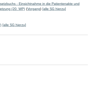
etzbuchs - Einsichtnahme in die Patientenakte und
rletzung (20. WP)
(
Vorgang
)
[alle SG hierzu]
)
[alle SG hierzu]