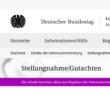
L
fü
Hauptnavigation
Startseite
Informationen/Hilfe
Reg
Sie
Startseite
Inhalte der Interessenvertretung
Stellungnahm
befinden
Stellungnahme/Gutachten
sich
hier:
Die Inhalte beruhen allein auf Angaben der Interessenver