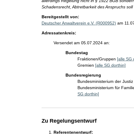
allerdings Regelung nicht in § 1922 BGB sondern
Schadensrecht, Abtretbarkeit des Anspruchs soll 
Bereitgestellt von:
Deutscher Anwaltverein e.V. (R000952)
am 11.0
Adressatenkreis:
Versendet am 05.07.2024 an:
Bundestag
Fraktionen/Gruppen
[alle SG 
Gremien
[alle SG dorthin]
Bundesregierung
Bundesministerium der Justi
Bundesministerium für Famil
SG dorthin]
Zu Regelungsentwurf
Referentenentwurf: