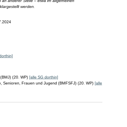
 an anderer Stelle – etwa im allgemeinen
klargestellt werden.
7.2024
dorthin]
z (BMJ) (20. WP)
[alle SG dorthin]
ie, Senioren, Frauen und Jugend (BMFSFJ) (20. WP)
[alle