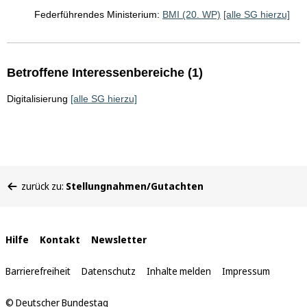
Federführendes Ministerium:
BMI (20. WP)
[alle SG hierzu]
Betroffene Interessenbereiche (1)
Digitalisierung
[alle SG hierzu]
Sie
zurück zu:
Stellungnahmen/Gutachten
befinden
sich
hier:
Interne
Hilfe
Kontakt
Newsletter
Links
Barrierefreiheit
Datenschutz
Inhalte melden
Impressum
© Deutscher Bundestag