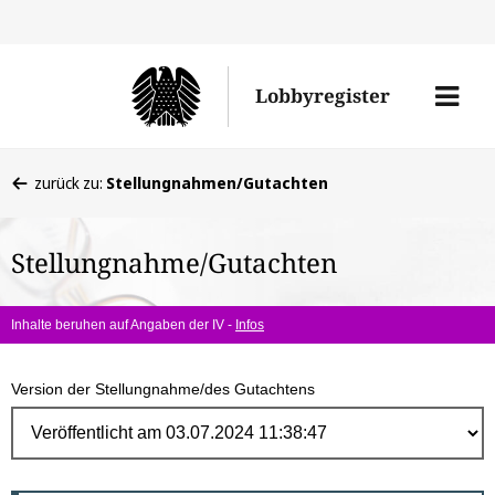
Direk
zum
Men
Lobbyregister
Inhal
öffne
Sie
zurück zu:
Stellungnahmen/Gutachten
befinden
sich
Stellungnahme/Gutachten
hier:
Inhalte beruhen auf Angaben der IV -
Infos
Version der Stellungnahme/des Gutachtens