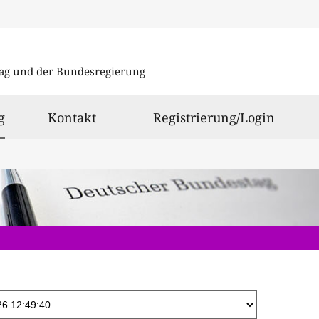
Direkt
zum
ag und der Bundesregierung
Inhalt
ausgewählt
g
Kontakt
Registrierung/Login