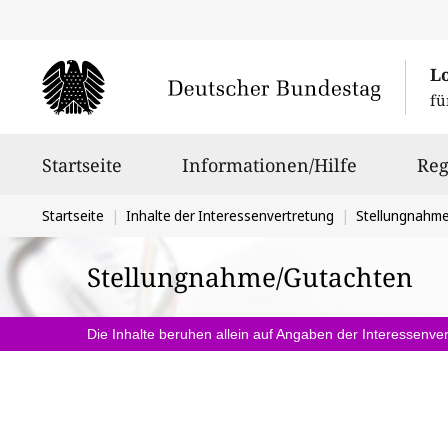
L
fü
Hauptnavigation
Startseite
Informationen/Hilfe
Reg
Sie
Startseite
Inhalte der Interessenvertretung
Stellungnahm
befinden
Stellungnahme/Gutachten
sich
hier:
Die Inhalte beruhen allein auf Angaben der Interessenver