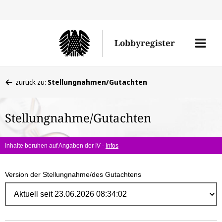
Direk
zum
Men
Lobbyregister
Inhal
öffne
Sie
zurück zu:
Stellungnahmen/Gutachten
befinden
sich
Stellungnahme/Gutachten
hier:
Inhalte beruhen auf Angaben der IV -
Infos
Version der Stellungnahme/des Gutachtens