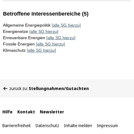
Betroffene Interessenbereiche (5)
Allgemeine Energiepolitik
[alle SG hierzu]
Energienetze
[alle SG hierzu]
Erneuerbare Energien
[alle SG hierzu]
Fossile Energien
[alle SG hierzu]
Klimaschutz
[alle SG hierzu]
Sie
zurück zu:
Stellungnahmen/Gutachten
befinden
sich
hier:
Interne
Hilfe
Kontakt
Newsletter
Links
Barrierefreiheit
Datenschutz
Inhalte melden
Impressum