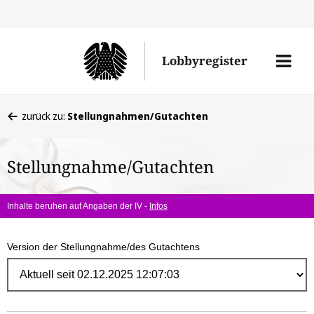
Direk
zum
Men
Lobbyregister
Inhal
öffne
Sie
zurück zu:
Stellungnahmen/Gutachten
befinden
sich
Stellungnahme/Gutachten
hier:
Inhalte beruhen auf Angaben der IV -
Infos
Version der Stellungnahme/des Gutachtens