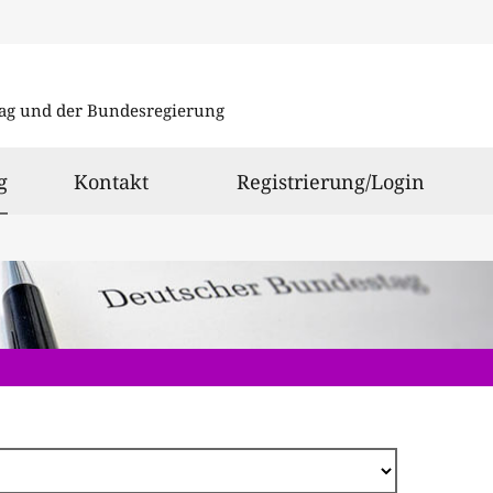
Direkt
zum
ag und der Bundesregierung
Inhalt
ausgewählt
g
Kontakt
Registrierung/Login