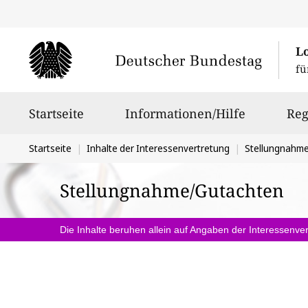
L
fü
Hauptnavigation
Startseite
Informationen/Hilfe
Reg
Sie
Startseite
Inhalte der Interessenvertretung
Stellungnahm
befinden
Stellungnahme/Gutachten
sich
hier:
Die Inhalte beruhen allein auf Angaben der Interessenver