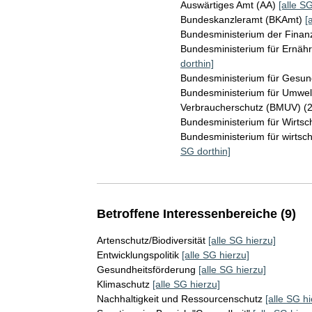
Auswärtiges Amt (AA)
[alle SG
Bundeskanzleramt (BKAmt)
[
Bundesministerium der Fina
Bundesministerium für Ernäh
dorthin]
Bundesministerium für Gesu
Bundesministerium für Umwelt
Verbraucherschutz (BMUV) (
Bundesministerium für Wirts
Bundesministerium für wirts
SG dorthin]
Betroffene Interessenbereiche (9)
Artenschutz/Biodiversität
[alle SG hierzu]
Entwicklungspolitik
[alle SG hierzu]
Gesundheitsförderung
[alle SG hierzu]
Klimaschutz
[alle SG hierzu]
Nachhaltigkeit und Ressourcenschutz
[alle SG hi