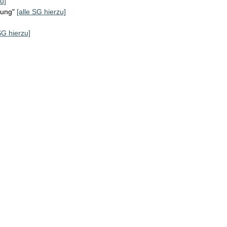
u]
rung"
[alle SG hierzu]
SG hierzu]