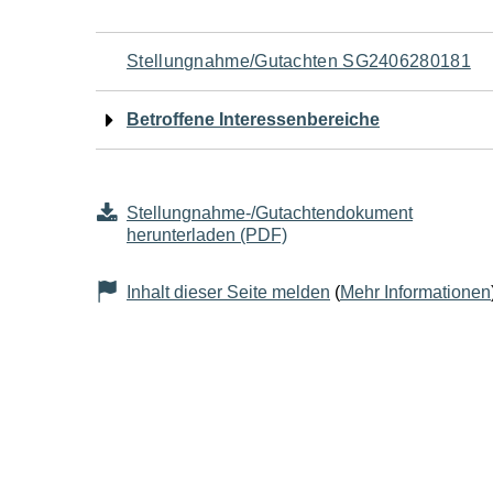
Navigation
Stellungnahme/Gutachten SG2406280181
für
Betroffene Interessenbereiche
den
Seiteninhalt
Stellungnahme-/Gutachtendokument
herunterladen (PDF)
Inhalt dieser Seite melden
(
Mehr Informationen