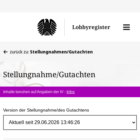
Direk
zum
Men
Lobbyregister
Inhal
öffne
Sie
zurück zu:
Stellungnahmen/Gutachten
befinden
sich
Stellungnahme/Gutachten
hier:
Inhalte beruhen auf Angaben der IV -
Infos
Version der Stellungnahme/des Gutachtens