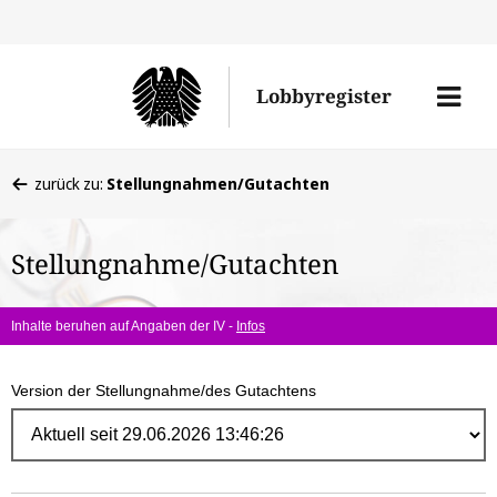
Direk
zum
Men
Lobbyregister
Inhal
öffne
Sie
zurück zu:
Stellungnahmen/Gutachten
befinden
sich
Stellungnahme/Gutachten
hier:
Inhalte beruhen auf Angaben der IV -
Infos
Version der Stellungnahme/des Gutachtens