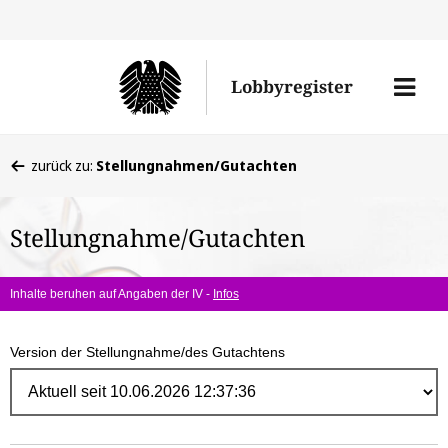
Direk
zum
Men
Lobbyregister
Inhal
öffne
Sie
zurück zu:
Stellungnahmen/Gutachten
befinden
sich
Stellungnahme/Gutachten
hier:
Inhalte beruhen auf Angaben der IV -
Infos
Version der Stellungnahme/des Gutachtens