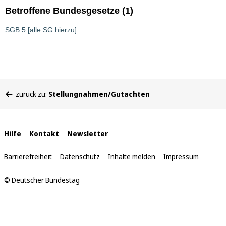
Betroffene Bundesgesetze (1)
SGB 5
[alle SG hierzu]
Sie
zurück zu:
Stellungnahmen/Gutachten
befinden
sich
hier:
Interne
Hilfe
Kontakt
Newsletter
Links
Barrierefreiheit
Datenschutz
Inhalte melden
Impressum
© Deutscher Bundestag