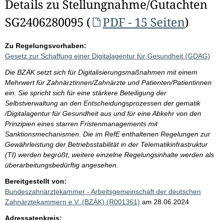
Details zu Stellungnahme/Gutachten
SG2406280095 (
PDF - 15 Seiten
)
Zu Regelungsvorhaben:
Gesetz zur Schaffung einer Digitalagentur für Gesundheit (GDAG)
Die BZÄK setzt sich für Digitalisierungsmaßnahmen mit einem
Mehrwert für Zahnärztinnen/Zahnärzte und Patienten/Patientinnen
ein. Sie spricht sich für eine stärkere Beteiligung der
Selbstverwaltung an den Entscheidungsprozessen der gematik
/Digitalagentur für Gesundheit aus und für eine Abkehr von den
Prinzipien eines starren Fristenmanagements mit
Sanktionsmechanismen. Die im RefE enthaltenen Regelungen zur
Gewährleistung der Betriebsstabilität in der Telematikinfrastruktur
(TI) werden begrüßt, weitere einzelne Regelungsinhalte werden als
überarbeitungsbedürftig angesehen.
Bereitgestellt von:
Bundeszahnärztekammer - Arbeitsgemeinschaft der deutschen
Zahnärztekammern e.V. (BZÄK) (R001361)
am 28.06.2024
Adressatenkreis: