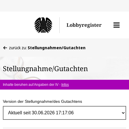
Direk
zum
Men
Lobbyregister
Inhal
öffne
Sie
zurück zu:
Stellungnahmen/Gutachten
befinden
sich
Stellungnahme/Gutachten
hier:
Inhalte beruhen auf Angaben der IV -
Infos
Version der Stellungnahme/des Gutachtens