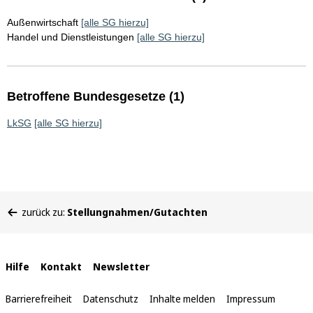
Außenwirtschaft
[alle SG hierzu]
Handel und Dienstleistungen
[alle SG hierzu]
Betroffene Bundesgesetze (1)
LkSG
[alle SG hierzu]
Sie
zurück zu:
Stellungnahmen/Gutachten
befinden
sich
hier:
Interne
Hilfe
Kontakt
Newsletter
Links
Barrierefreiheit
Datenschutz
Inhalte melden
Impressum