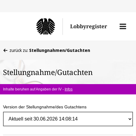
Direk
zum
Men
Lobbyregister
Inhal
öffne
Sie
zurück zu:
Stellungnahmen/Gutachten
befinden
sich
Stellungnahme/Gutachten
hier:
Inhalte beruhen auf Angaben der IV -
Infos
Version der Stellungnahme/des Gutachtens