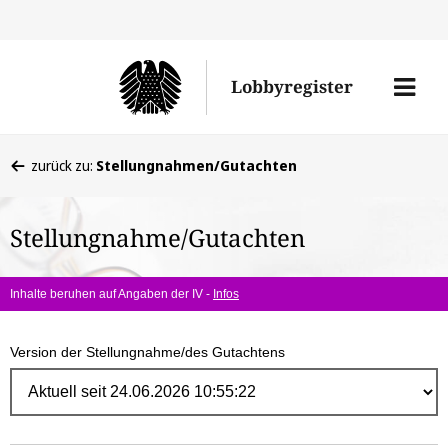
Direk
zum
Men
Lobbyregister
Inhal
öffne
Sie
zurück zu:
Stellungnahmen/Gutachten
befinden
sich
Stellungnahme/Gutachten
hier:
Inhalte beruhen auf Angaben der IV -
Infos
Version der Stellungnahme/des Gutachtens