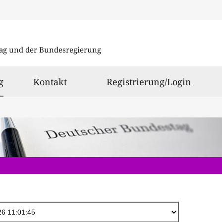
Direkt
zum
ag und der Bundesregierung
Inhalt
ausgewählt
g
Kontakt
Registrierung/Login