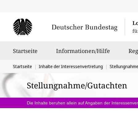
L
fü
Hauptnavigation
Startseite
Informationen/Hilfe
Reg
Sie
Startseite
Inhalte der Interessenvertretung
Stellungnahm
befinden
Stellungnahme/Gutachten
sich
hier:
Die Inhalte beruhen allein auf Angaben der Interessenver