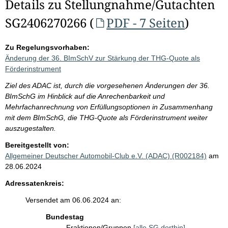
Details zu Stellungnahme/Gutachten
SG2406270266 (
PDF - 7 Seiten
)
Zu Regelungsvorhaben:
Änderung der 36. BImSchV zur Stärkung der THG-Quote als
Förderinstrument
Ziel des ADAC ist, durch die vorgesehenen Änderungen der 36.
BImSchG im Hinblick auf die Anrechenbarkeit und
Mehrfachanrechnung von Erfüllungsoptionen in Zusammenhang
mit dem BImSchG, die THG-Quote als Förderinstrument weiter
auszugestalten.
Bereitgestellt von:
Allgemeiner Deutscher Automobil-Club e.V. (ADAC) (R002184)
am
28.06.2024
Adressatenkreis:
Versendet am 06.06.2024 an:
Bundestag
Fraktionen/Gruppen
[alle SG dorthin]