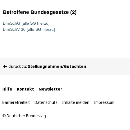
Betroffene Bundesgesetze (2)
BImSchG
[alle SG hierzu]
BImSchV 36
[alle SG hierzu]
Sie
zurück zu:
Stellungnahmen/Gutachten
befinden
sich
hier:
Interne
Hilfe
Kontakt
Newsletter
Links
Barrierefreiheit
Datenschutz
Inhalte melden
Impressum
© Deutscher Bundestag