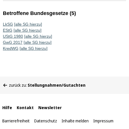
Betroffene Bundesgesetze (5)
LkSG
[alle SG hierzu]
EStG
[alle SG hierzu]
UStG 1980
[alle SG hierzu]
GwG 2017
[alle SG hierzu]
KredWG
[alle SG hierzu]
Sie
zurück zu:
Stellungnahmen/Gutachten
befinden
sich
hier:
Interne
Hilfe
Kontakt
Newsletter
Links
Barrierefreiheit
Datenschutz
Inhalte melden
Impressum