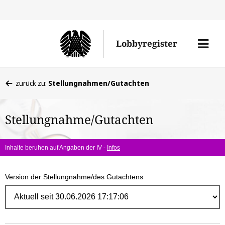
Direk
zum
Men
Lobbyregister
Inhal
öffne
Sie
zurück zu:
Stellungnahmen/Gutachten
befinden
sich
Stellungnahme/Gutachten
hier:
Inhalte beruhen auf Angaben der IV -
Infos
Version der Stellungnahme/des Gutachtens