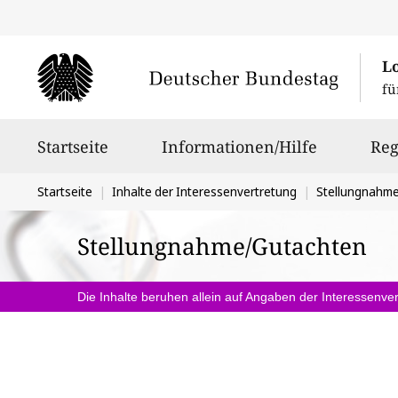
L
fü
Hauptnavigation
Startseite
Informationen/Hilfe
Reg
Sie
Startseite
Inhalte der Interessenvertretung
Stellungnahm
befinden
Stellungnahme/Gutachten
sich
hier:
Die Inhalte beruhen allein auf Angaben der Interessenver