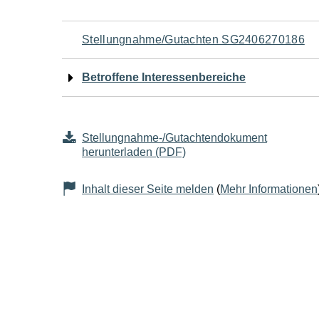
Navigation
Stellungnahme/Gutachten SG2406270186
für
Betroffene Interessenbereiche
den
Seiteninhalt
Stellungnahme-/Gutachtendokument
herunterladen (PDF)
Inhalt dieser Seite melden
(
Mehr Informationen