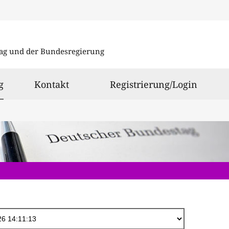
Direkt
zum
ag und der Bundesregierung
Inhalt
ausgewählt
g
Kontakt
Registrierung/Login