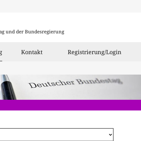
Direkt
zum
ag und der Bundesregierung
Inhalt
ausgewählt
g
Kontakt
Registrierung/Login