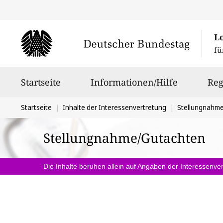
L
fü
Hauptnavigation
Startseite
Informationen/Hilfe
Reg
Sie
Startseite
Inhalte der Interessenvertretung
Stellungnahm
befinden
Stellungnahme/Gutachten
sich
hier:
Die Inhalte beruhen allein auf Angaben der Interessenver