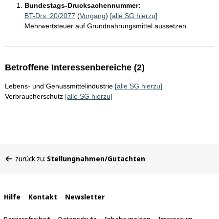
Bundestags-Drucksachennummer:
BT-Drs. 20/2077
(
Vorgang
)
[alle SG hierzu]
Mehrwertsteuer auf Grundnahrungsmittel aussetzen
Betroffene Interessenbereiche (2)
Lebens- und Genussmittelindustrie
[alle SG hierzu]
Verbraucherschutz
[alle SG hierzu]
Sie
zurück zu:
Stellungnahmen/Gutachten
befinden
sich
hier:
Interne
Hilfe
Kontakt
Newsletter
Links