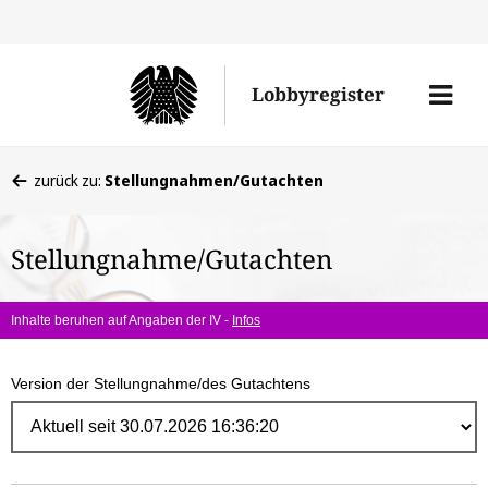
Direk
zum
Men
Lobbyregister
Inhal
öffne
Sie
zurück zu:
Stellungnahmen/Gutachten
befinden
sich
Stellungnahme/Gutachten
hier:
Inhalte beruhen auf Angaben der IV -
Infos
Version der Stellungnahme/des Gutachtens