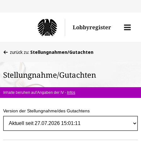
Direk
zum
Men
Lobbyregister
Inhal
öffne
Sie
zurück zu:
Stellungnahmen/Gutachten
befinden
sich
Stellungnahme/Gutachten
hier:
Inhalte beruhen auf Angaben der IV -
Infos
Version der Stellungnahme/des Gutachtens