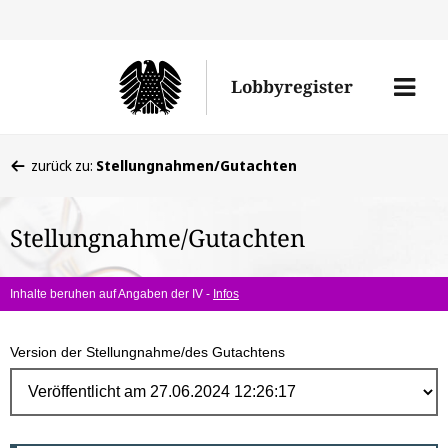
Direk
zum
Men
Lobbyregister
Inhal
öffne
Sie
zurück zu:
Stellungnahmen/Gutachten
befinden
sich
Stellungnahme/Gutachten
hier:
Inhalte beruhen auf Angaben der IV -
Infos
Version der Stellungnahme/des Gutachtens