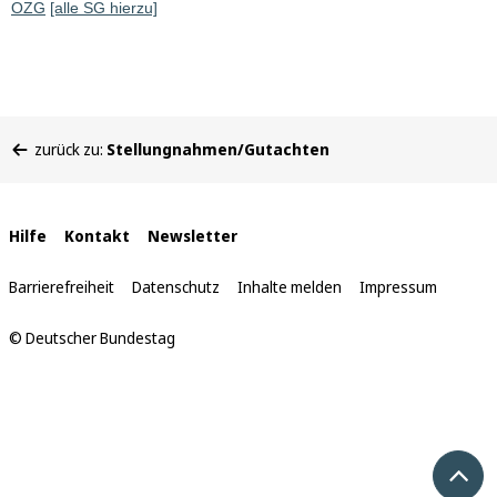
OZG
[alle SG hierzu]
Sie
zurück zu:
Stellungnahmen/Gutachten
befinden
sich
hier:
Interne
Hilfe
Kontakt
Newsletter
Links
Barrierefreiheit
Datenschutz
Inhalte melden
Impressum
© Deutscher Bundestag
Nach