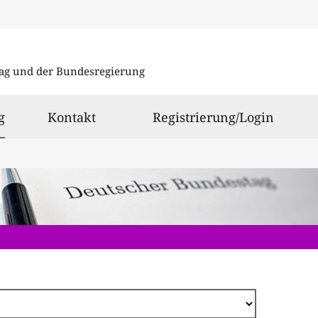
Direkt
zum
ag und der Bundesregierung
Inhalt
ausgewählt
g
Kontakt
Registrierung/Login