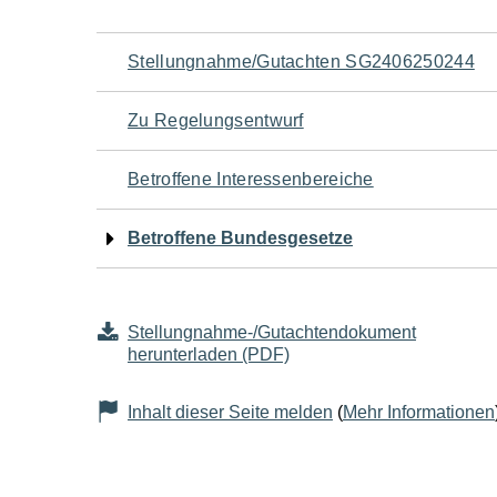
Navigation
Stellungnahme/Gutachten SG2406250244
für
Zu Regelungsentwurf
den
Betroffene Interessenbereiche
Seiteninhalt
Betroffene Bundesgesetze
Stellungnahme-/Gutachtendokument
herunterladen (PDF)
Inhalt dieser Seite melden
(
Mehr Informationen