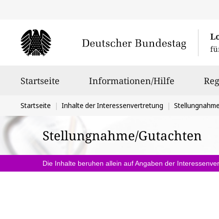
L
fü
Hauptnavigation
Startseite
Informationen/Hilfe
Reg
Sie
Startseite
Inhalte der Interessenvertretung
Stellungnahm
befinden
Stellungnahme/Gutachten
sich
hier:
Die Inhalte beruhen allein auf Angaben der Interessenver