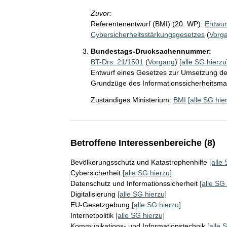
Zuvor:
Referentenentwurf (BMI) (20. WP):
Entwur
Cybersicherheitsstärkungsgesetzes
(
Vorg
Bundestags-Drucksachennummer:
BT-Drs. 21/1501
(
Vorgang
)
[alle SG hierzu
Entwurf eines Gesetzes zur Umsetzung der
Grundzüge des Informationssicherheitsm
Zuständiges Ministerium:
BMI
[alle SG hie
Betroffene Interessenbereiche (8)
Bevölkerungsschutz und Katastrophenhilfe
[alle
Cybersicherheit
[alle SG hierzu]
Datenschutz und Informationssicherheit
[alle SG
Digitalisierung
[alle SG hierzu]
EU-Gesetzgebung
[alle SG hierzu]
Internetpolitik
[alle SG hierzu]
Kommunikations- und Informationstechnik
[alle 