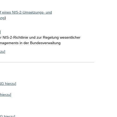
f eines NIS-2-Umsetzungs- und
ang
)
]
 NIS-2-Richtlinie und zur Regelung wesentlicher
anagements in der Bundesverwaltung
rzu]
 SG hierzu]
 hierzu]
SG hierzu]