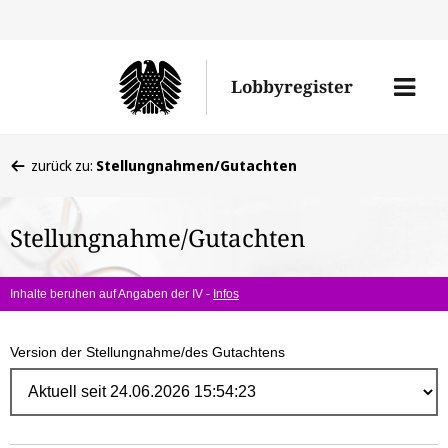
Direk
zum
Men
Lobbyregister
Inhal
öffne
Sie
zurück zu:
Stellungnahmen/Gutachten
befinden
sich
Stellungnahme/Gutachten
hier:
Inhalte beruhen auf Angaben der IV -
Infos
Version der Stellungnahme/des Gutachtens