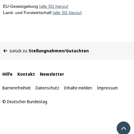
EU-Gesetzgebung
[alle SG hierzu]
Land- und Forstwirtschaft
[alle SG hierzu]
Sie
zurück zu:
Stellungnahmen/Gutachten
befinden
sich
hier:
Interne
Hilfe
Kontakt
Newsletter
Links
Barrierefreiheit
Datenschutz
Inhalte melden
Impressum
© Deutscher Bundestag
Nach