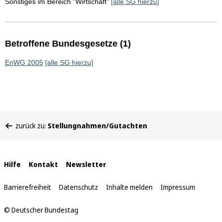
Sonstiges im Bereich "Wirtschaft"
[alle SG hierzu]
Betroffene Bundesgesetze (1)
EnWG 2005
[alle SG hierzu]
Sie
zurück zu:
Stellungnahmen/Gutachten
befinden
sich
hier:
Interne
Hilfe
Kontakt
Newsletter
Links
Barrierefreiheit
Datenschutz
Inhalte melden
Impressum
© Deutscher Bundestag