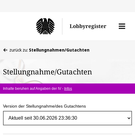
Direk
zum
Men
Lobbyregister
Inhal
öffne
Sie
zurück zu:
Stellungnahmen/Gutachten
befinden
sich
Stellungnahme/Gutachten
hier:
Inhalte beruhen auf Angaben der IV -
Infos
Version der Stellungnahme/des Gutachtens