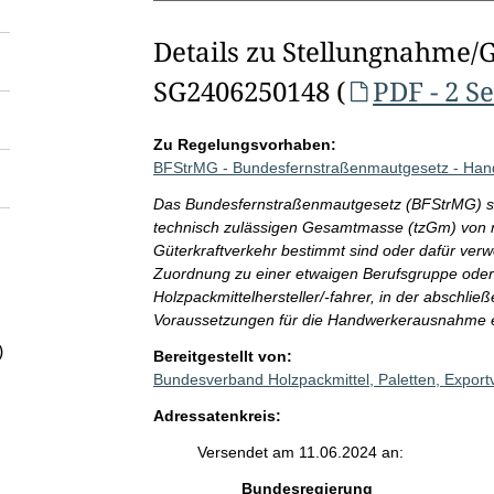
Details zu Stellungnahme/
SG2406250148 (
PDF - 2 S
Zu Regelungsvorhaben:
BFStrMG - Bundesfernstraßenmautgesetz - Ha
Das Bundesfernstraßenmautgesetz (BFStrMG) sieh
technisch zulässigen Gesamtmasse (tzGm) von me
Güterkraftverkehr bestimmt sind oder dafür verwe
Zuordnung zu einer etwaigen Berufsgruppe oder
Holzpackmittelhersteller/-fahrer, in der abschlie
Voraussetzungen für die Handwerkerausnahme er
)
Bereitgestellt von:
Bundesverband Holzpackmittel, Paletten, Expor
Adressatenkreis:
Versendet am 11.06.2024 an:
Bundesregierung