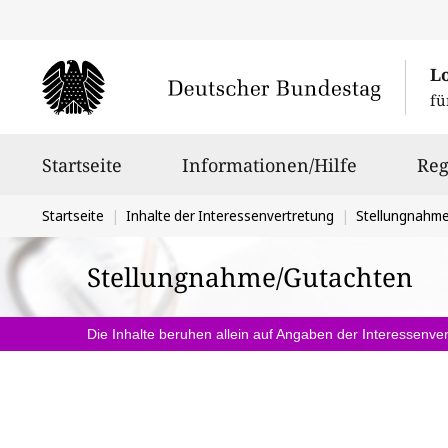
L
fü
Hauptnavigation
Startseite
Informationen/Hilfe
Reg
Sie
Startseite
Inhalte der Interessenvertretung
Stellungnahm
befinden
Stellungnahme/Gutachten
sich
hier:
Die Inhalte beruhen allein auf Angaben der Interessenver