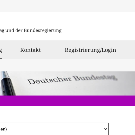
Direkt
zum
ag und der Bundesregierung
Inhalt
ausgewählt
g
Kontakt
Registrierung/Login