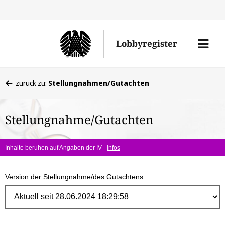
Direk
zum
Men
Lobbyregister
Inhal
öffne
Sie
zurück zu:
Stellungnahmen/Gutachten
befinden
sich
Stellungnahme/Gutachten
hier:
Inhalte beruhen auf Angaben der IV -
Infos
Version der Stellungnahme/des Gutachtens