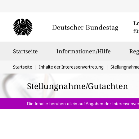
L
fü
Hauptnavigation
Startseite
Informationen/Hilfe
Reg
Sie
Startseite
Inhalte der Interessenvertretung
Stellungnahm
befinden
Stellungnahme/Gutachten
sich
hier:
Die Inhalte beruhen allein auf Angaben der Interessenver