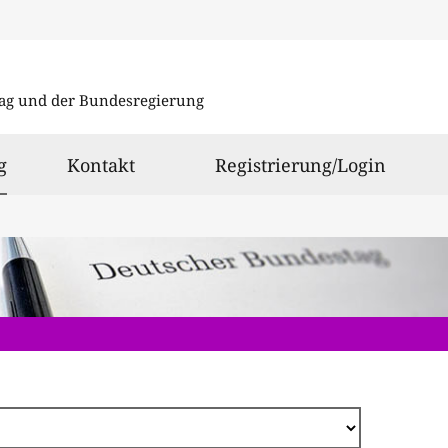
Direkt
zum
ag und der Bundesregierung
Inhalt
ausgewählt
g
Kontakt
Registrierung/Login