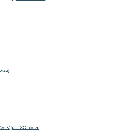
]
erzu]
aÄndV
[alle SG hierzu]