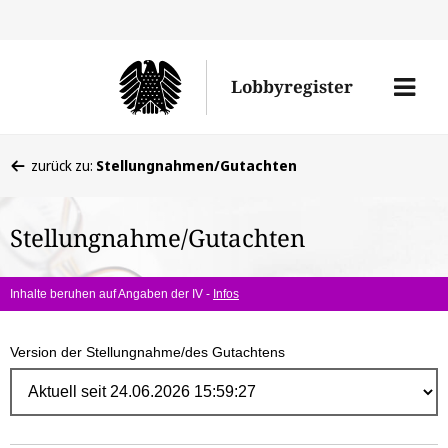
Direk
zum
Men
Lobbyregister
Inhal
öffne
Sie
zurück zu:
Stellungnahmen/Gutachten
befinden
sich
Stellungnahme/Gutachten
hier:
Inhalte beruhen auf Angaben der IV -
Infos
Version der Stellungnahme/des Gutachtens