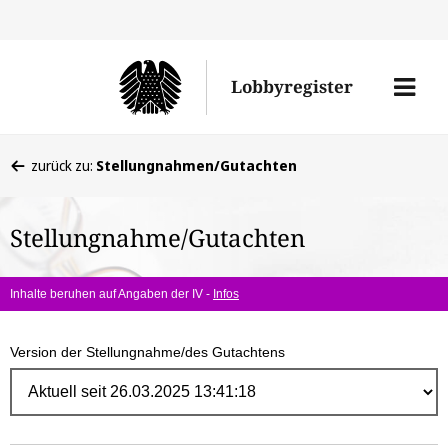
Direk
zum
Men
Lobbyregister
Inhal
öffne
Sie
zurück zu:
Stellungnahmen/Gutachten
befinden
sich
Stellungnahme/Gutachten
hier:
Inhalte beruhen auf Angaben der IV -
Infos
Version der Stellungnahme/des Gutachtens