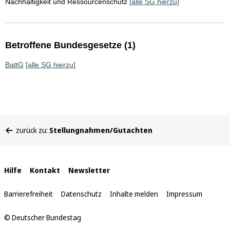
Nachhaltigkeit und Ressourcenschutz
[alle SG hierzu]
Betroffene Bundesgesetze (1)
BattG
[alle SG hierzu]
Sie
zurück zu:
Stellungnahmen/Gutachten
befinden
sich
hier:
Interne
Hilfe
Kontakt
Newsletter
Links
Barrierefreiheit
Datenschutz
Inhalte melden
Impressum
© Deutscher Bundestag