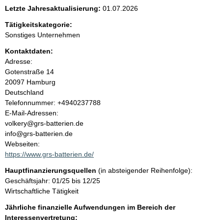
e
Letzte Jahresaktualisierung:
01.07.2026
n
Tätigkeitskategorie:
Sonstiges Unternehmen
i
Kontaktdaten:
Adresse:
n
Gotenstraße
14
20097
Hamburg
h
Deutschland
K
Telefonnummer: +4940237788
a
o
E-Mail-Adressen:
n
volkery@grs-batterien.de
l
t
info@grs-batterien.de
a
Webseiten:
t
k
https://www.grs-batterien.de/
t
Hauptfinanzierungsquellen
(in absteigender Reihenfolge):
i
Geschäftsjahr: 01/25 bis 12/25
n
Wirtschaftliche Tätigkeit
f
o
Jährliche finanzielle Aufwendungen im Bereich der
r
Interessenvertretung: