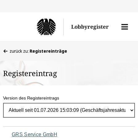
Direk
zum
Men
Lobbyregister
Inhal
öffne
Sie
zurück zu:
Registereinträge
befinden
sich
Registereintrag
hier:
Version des Registereintrags
Navigation
GRS Service GmbH