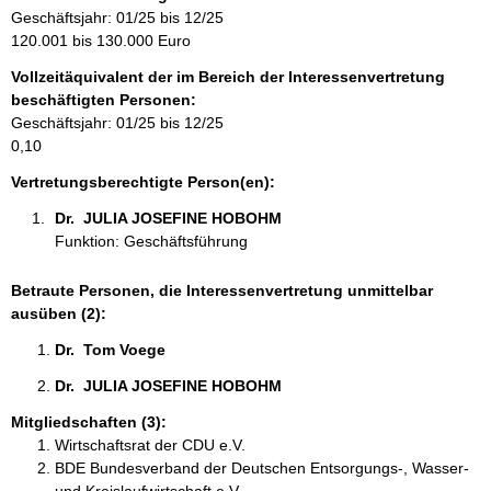
m
Geschäftsjahr: 01/25 bis 12/25
a
120.001 bis 130.000 Euro
t
Vollzeitäquivalent der im Bereich der Interessenvertretung
i
beschäftigten Personen:
o
Geschäftsjahr: 01/25 bis 12/25
n
0,10
e
n
Vertretungsberechtigte Person(en):
:
Dr.  JULIA JOSEFINE HOBOHM 
Funktion: Geschäftsführung
Betraute Personen, die Interessenvertretung unmittelbar
ausüben (2):
Dr.  Tom Voege 
Dr.  JULIA JOSEFINE HOBOHM 
Mitgliedschaften (3):
Wirtschaftsrat der CDU e.V.
BDE Bundesverband der Deutschen Entsorgungs-, Wasser-