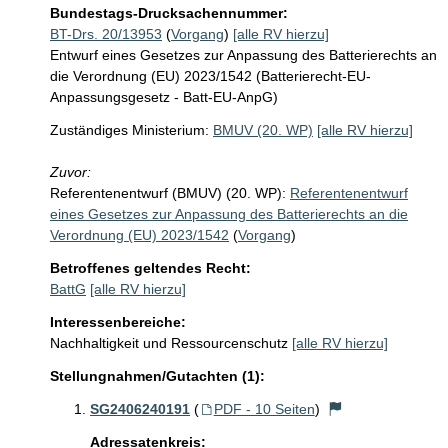
Bundestags-Drucksachennummer:
BT-Drs. 20/13953
(
Vorgang
)
[alle RV hierzu]
Entwurf eines Gesetzes zur Anpassung des Batterierechts an
die Verordnung (EU) 2023/1542 (Batterierecht-EU-
Anpassungsgesetz - Batt-EU-AnpG)
Zuständiges Ministerium:
BMUV (20. WP)
[alle RV hierzu]
Zuvor:
Referentenentwurf (BMUV) (20. WP):
Referentenentwurf
eines Gesetzes zur Anpassung des Batterierechts an die
Verordnung (EU) 2023/1542
(
Vorgang
)
Betroffenes geltendes Recht:
BattG
[alle RV hierzu]
Interessenbereiche:
Nachhaltigkeit und Ressourcenschutz
[alle RV hierzu]
Stellungnahmen/Gutachten (1):
SG2406240191
(
PDF - 10 Seiten
)
Adressatenkreis: