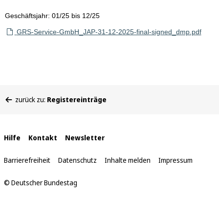
Geschäftsjahr: 01/25 bis 12/25
GRS-Service-GmbH_JAP-31-12-2025-final-signed_dmp.pdf
Sie
zurück zu:
Registereinträge
befinden
sich
hier:
Interne
Hilfe
Kontakt
Newsletter
Links
Barrierefreiheit
Datenschutz
Inhalte melden
Impressum
© Deutscher Bundestag