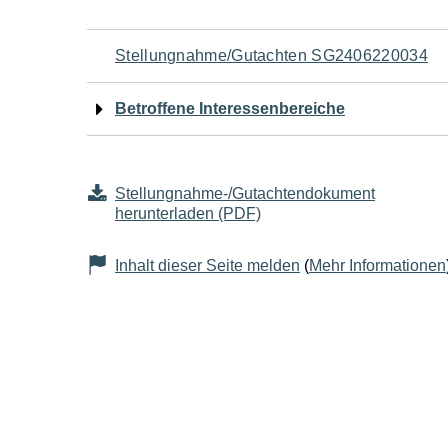
Navigation
Stellungnahme/Gutachten SG2406220034
für
Betroffene Interessenbereiche
den
Seiteninhalt
Stellungnahme-/Gutachtendokument
herunterladen (PDF)
Inhalt dieser Seite melden
(
Mehr Informationen