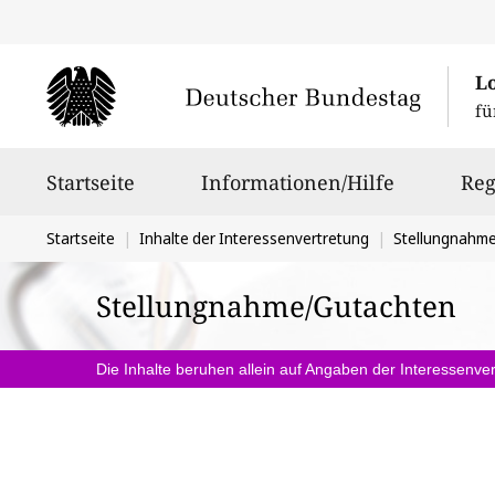
L
fü
Hauptnavigation
Startseite
Informationen/Hilfe
Reg
Sie
Startseite
Inhalte der Interessenvertretung
Stellungnahm
befinden
Stellungnahme/Gutachten
sich
hier:
Die Inhalte beruhen allein auf Angaben der Interessenver