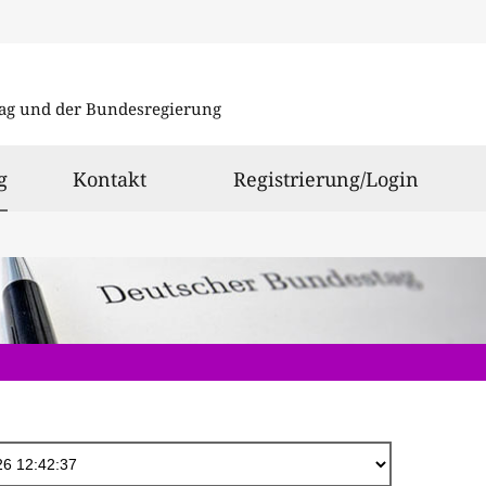
Direkt
zum
ag und der Bundesregierung
Inhalt
ausgewählt
g
Kontakt
Registrierung/Login