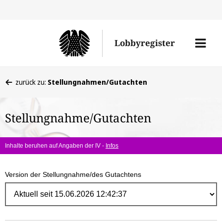
Direk
zum
Men
Lobbyregister
Inhal
öffne
Sie
zurück zu:
Stellungnahmen/Gutachten
befinden
sich
Stellungnahme/Gutachten
hier:
Inhalte beruhen auf Angaben der IV -
Infos
Version der Stellungnahme/des Gutachtens