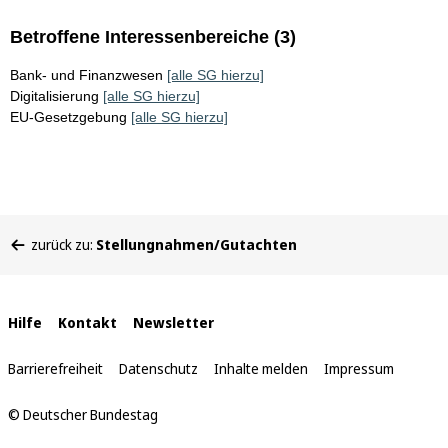
Betroffene Interessenbereiche (3)
Bank- und Finanzwesen
[alle SG hierzu]
Digitalisierung
[alle SG hierzu]
EU-Gesetzgebung
[alle SG hierzu]
Sie
zurück zu:
Stellungnahmen/Gutachten
befinden
sich
hier:
Interne
Hilfe
Kontakt
Newsletter
Links
Barrierefreiheit
Datenschutz
Inhalte melden
Impressum
© Deutscher Bundestag