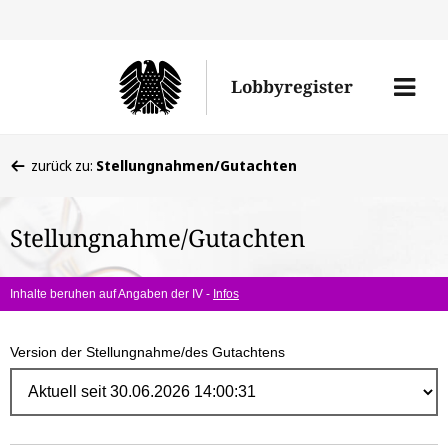
Direk
zum
Men
Lobbyregister
Inhal
öffne
Sie
zurück zu:
Stellungnahmen/Gutachten
befinden
sich
Stellungnahme/Gutachten
hier:
Inhalte beruhen auf Angaben der IV -
Infos
Version der Stellungnahme/des Gutachtens